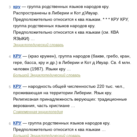
кру
— группа родственных языков народов кру.
3
Распространены в Либерии и Кот д’Ивуар.
Предположительно относится к ква языкам. * * * КРУ КРУ,
группа родственных языков народов кру.
Предположительно относится к ква языкам (см. КВА
ЯЗЫКИ) …
Энциклопедический словарь
КРУ
— (крао крумен), группа народов (бакве, гребо, кран,
4
гере, басса, кру и др.) в Либерии и Кот д Ивуар. Св. 4 млн.
человек (1987). Языки кру …
Большой Энциклопедический словарь
КРУ
— народность общей численностью 220 тыс. чел.,
5
проживающая на территории Либерии. Язык кру.
Религиозная принадлежность верующих: традиционные
верования, часть христиане …
Современная энциклопедия
КРУ
— группа родственных языков народов кру.
6
Предположительно относится к ква языкам …
Большой Энциклопедический словарь