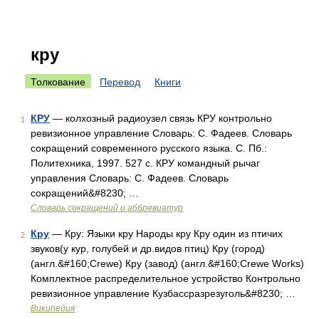
кру
Толкование
Перевод
Книги
КРУ
— колхозный радиоузел связь КРУ контрольно
1
ревизионное управление Словарь: С. Фадеев. Словарь
сокращений современного русского языка. С. Пб.:
Политехника, 1997. 527 с. КРУ командный рычаг
управления Словарь: С. Фадеев. Словарь
сокращений&#8230; …
Словарь сокращений и аббревиатур
Кру
— Кру: Языки кру Народы кру Кру один из птичих
2
звуков(у кур, голубей и др.видов птиц) Кру (город)
(англ.&#160;Crewe) Кру (завод) (англ.&#160;Crewe Works)
Комплектное распределительное устройство Контрольно
ревизионное управление Кузбассразрезуголь&#8230; …
Википедия