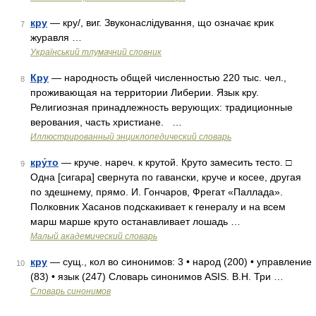
кру
— кру/, виг. Звуконаслідування, що означає крик
7
журавля …
Український тлумачний словник
Кру
— народность общей численностью 220 тыс. чел.,
8
проживающая на территории Либерии. Язык кру.
Религиозная принадлежность верующих: традиционные
верования, часть христиане. …
Иллюстрированный энциклопедический словарь
кру́то
— круче. нареч. к крутой. Круто замесить тесто. □
9
Одна [сигара] свернута по гавански, круче и косее, другая
по здешнему, прямо. И. Гончаров, Фрегат «Паллада».
Полковник Хасанов подскакивает к генералу и на всем
марш марше круто останавливает лошадь …
Малый академический словарь
кру
— сущ., кол во синонимов: 3 • народ (200) • управление
10
(83) • язык (247) Словарь синонимов ASIS. В.Н. Три …
Словарь синонимов